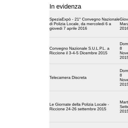
In evidenza
SpeziaExpò - 21° Convegno Nazionale
Giov
di Polizia Locale, da mercoledi 6 a
Mar
giovedi 7 aprile 2016
201
Dom
Convegno Nazionale S.U.L.P.L. a
8
Riccione il 3-4-5 Dicembre 2015
Nov
201
Dom
8
Telecamera Discreta
Nov
201
Mart
Le Giornate della Polizia Locale -
Sett
Riccione 24-26 settembre 2015
201