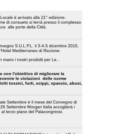
Locale è arrivato alla 21° edizione.
me di consueto si terrà presso il complesso
ra alle porte della Città.
nvegno S.U.L.P.L. il 3-4-5 dicembre 2015,
l'Hotel Mediterraneo di Riccione.
 mano i nostri prodotti per Le...
io con l'obiettivo di migliorare la
prevenire le violazioni delle norme
ti tossici, furti, scippi, spaccio, abusi,
cale Settembre è il mese del Convegno di
 26 Settembre Morgan Italia accoglierà i
, al terzo piano del Palacongressi.